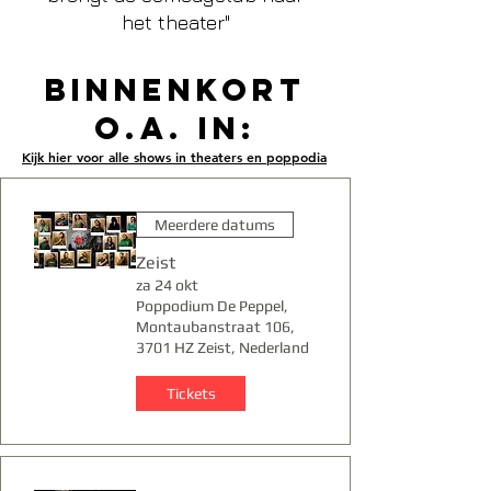
het theater"
binnenkort
o.a. in:
Kijk hier voor alle shows in theaters en poppodia
Meerdere datums
Zeist
za 24 okt
Poppodium De Peppel,
Montaubanstraat 106,
3701 HZ Zeist, Nederland
Tickets