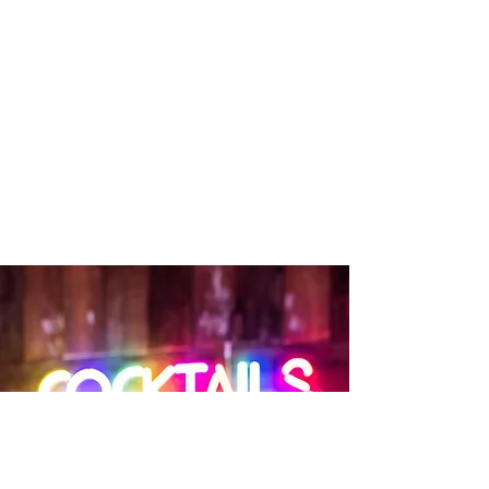
de club regulars van Comedy Cafe
Utrecht. Deze comedians gaan op hun
beurt ook weer mee touren door het
land met de al bestaande shows van
Knock Out Comedy Crew.
Vanaf de zomer 2025 gaat Comedy
Café Utrecht verder als de
Knock Out Comedy Club
en
daarmee is de cirkel eigenlijk heel
mooi rond.