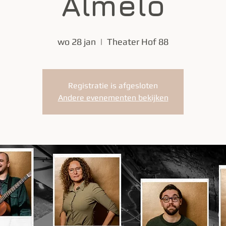
Almelo
wo 28 jan
  |  
Theater Hof 88
Registratie is afgesloten
Andere evenementen bekijken