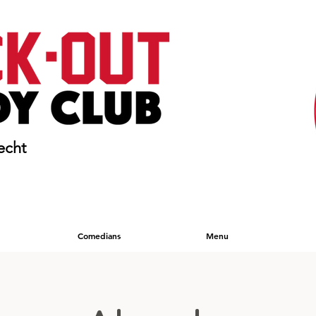
echt
Comedians
Menu