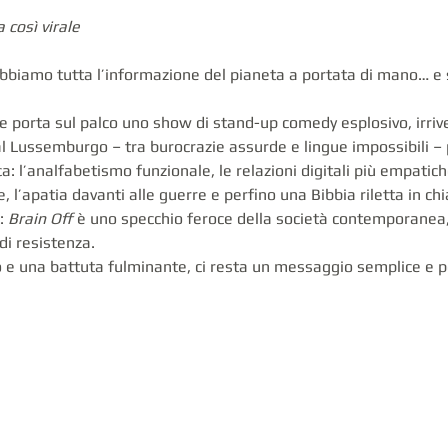
 così virale
abbiamo tutta l’informazione del pianeta a portata di mano… e
 porta sul palco uno show di stand-up comedy esplosivo, irriver
l Lussemburgo – tra burocrazie assurde e lingue impossibili – p
: l’analfabetismo funzionale, le relazioni digitali più empatiche 
e, l’apatia davanti alle guerre e perfino una Bibbia riletta in ch
: 
Brain Off
 è uno specchio feroce della società contemporanea, 
di resistenza.
so e una battuta fulminante, ci resta un messaggio semplice e po