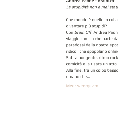
Andrea Paone - BrainOff
La stupidità non è mai stata
Che mondo è quello in cui 
diventare più stupidi?
Con 
Brain Off
, Andrea Paone
viaggio comico che parte da
paradossi della nostra epoca
ridicoli che spopolano onlin
Satira pungente, ritmo rock
comicità e la risata un atto 
Alla fine, tra un colpo bas
umano che…
Meer weergeven