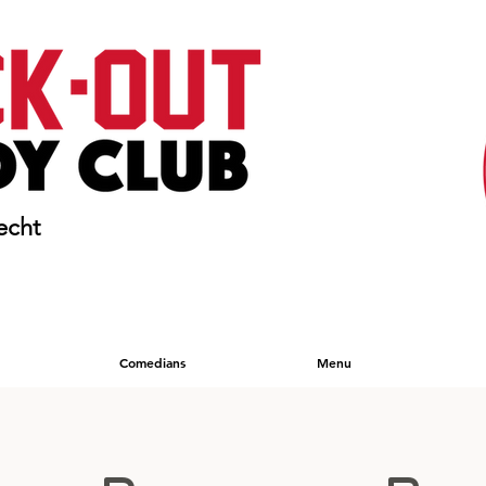
echt
Comedians
Menu