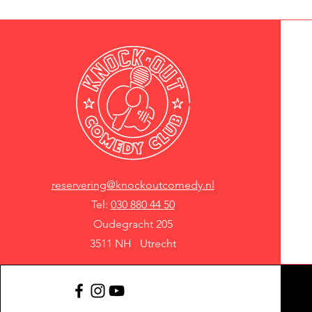
reservering@knockoutcomedy.nl
Tel:
030 880 44 50
Oudegracht 205
3511 NH Utrecht