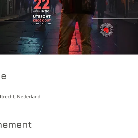
ie
trecht, Nederland
enement