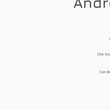
Andr
Che mon
Con B