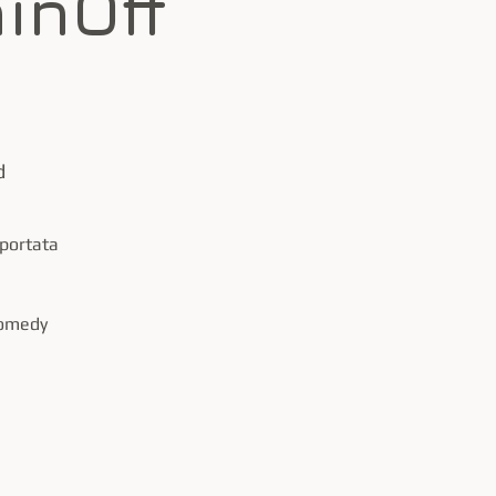
inOff
d
 portata
comedy