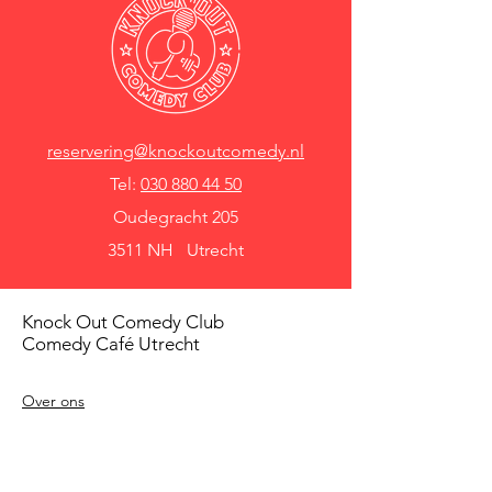
reservering@knockoutcomedy.nl
Tel:
030 880 44 50
Oudegracht 205
3511 NH Utrecht
Knock Out Comedy Club
Comedy Café Utrecht
Over ons