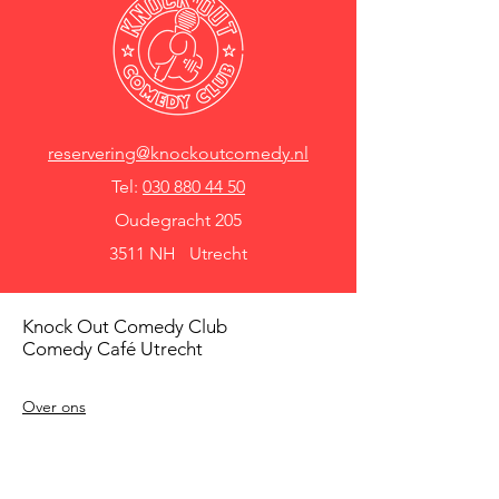
reservering@knockoutcomedy.nl
Tel:
030 880 44 50
Oudegracht 205
3511 NH Utrecht
Knock Out Comedy Club
Comedy Café Utrecht
Over ons