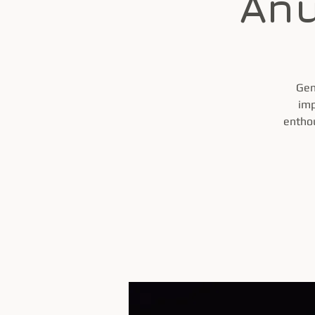
Anu
Gen
imp
enthou