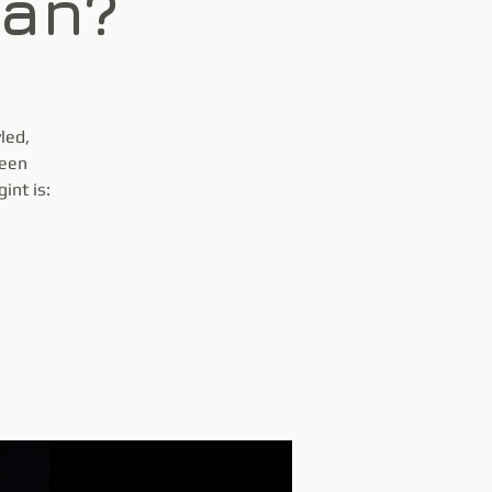
aan?
led,
 een
int is: