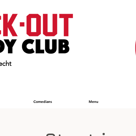
echt
Comedians
Menu