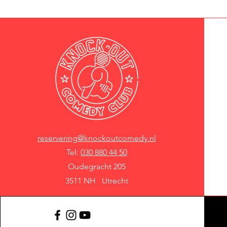
reservering@knockoutcomedy.nl
Tel:
030 880 44 50
Oudegracht 205
3511 NH Utrecht