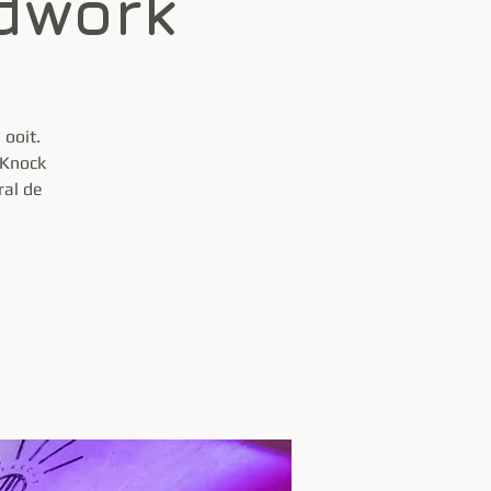
dwork
ooit.
 Knock
ral de