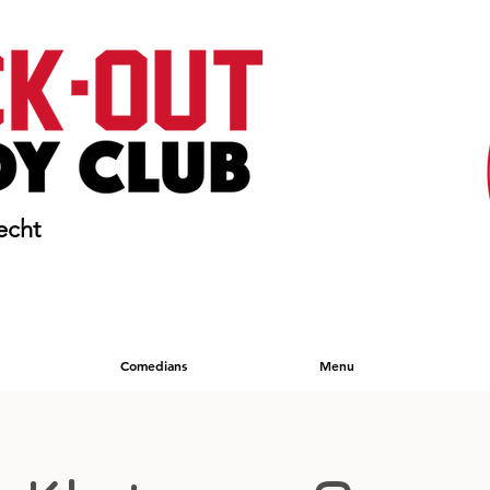
echt
Comedians
Menu