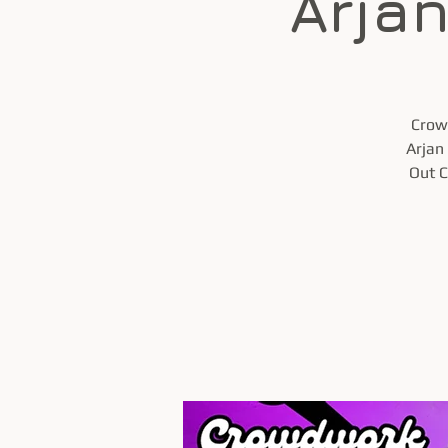
Arja
Crow
Arjan
Out C