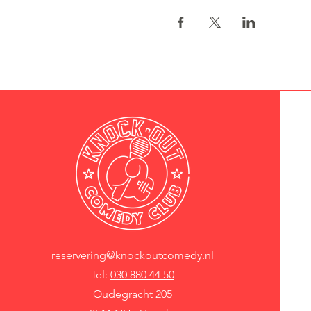
reservering@knockoutcomedy.nl
Tel:
030 880 44 50
Oudegracht 205