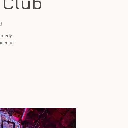
 Club
d
comedy
nden of