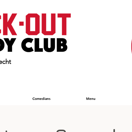
echt
Comedians
Menu