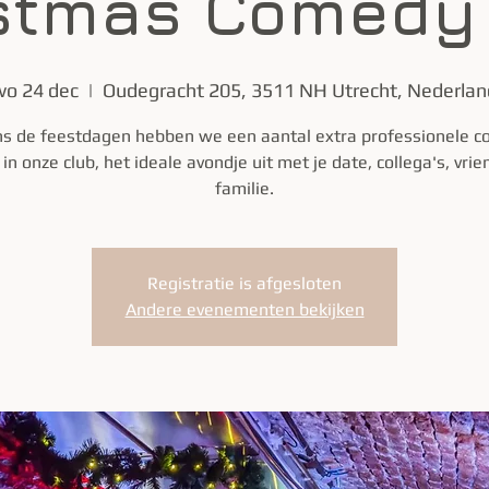
stmas Comedy
wo 24 dec
  |  
Oudegracht 205, 3511 NH Utrecht, Nederlan
ns de feestdagen hebben we een aantal extra professionele 
in onze club, het ideale avondje uit met je date, collega's, vrie
familie.
Registratie is afgesloten
Andere evenementen bekijken