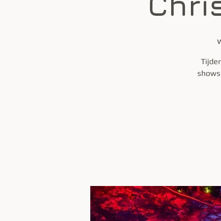
Chri
Tijde
shows 