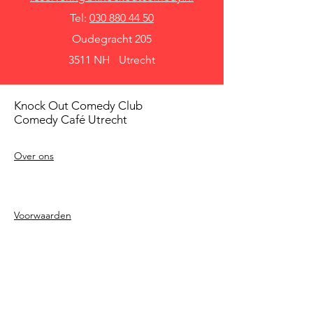
Tel:
030 880 44 50
Oudegracht 205
3511 NH Utrecht
Knock Out Comedy Club
Comedy Café Utrecht
Over ons
Voorwaarden
Betaalmethodes
Privacy beleid
Agenda
Shows