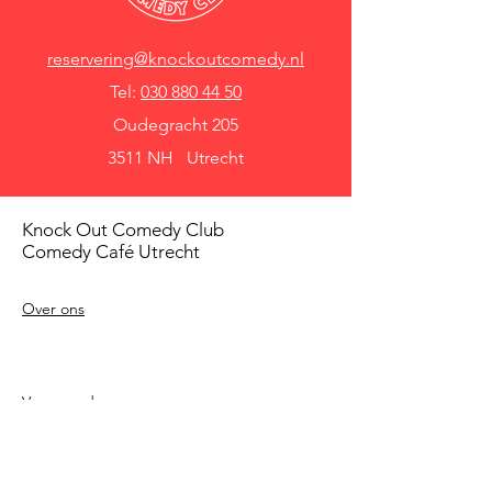
reservering@knockoutcomedy.nl
Tel:
030 880 44 50
Oudegracht 205
3511 NH Utrecht
Knock Out Comedy Club
Comedy Café Utrecht
Over ons
Voorwaarden
Betaalmethodes
Privacy beleid