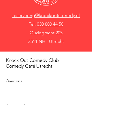
reservering@knockoutcomedy.nl
Tel:
030 880 44 50
Oudegracht 205
3511 NH Utrecht
Knock Out Comedy Club
Comedy Café Utrecht
Over ons
Voorwaarden
Betaalmethodes
Privacy beleid