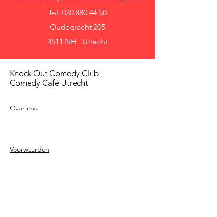
Tel:
030 880 44 50
Oudegracht 205
3511 NH Utrecht
Knock Out Comedy Club
Comedy Café Utrecht
Over ons
Voorwaarden
Betaalmethodes
Privacy beleid
Agenda
Shows