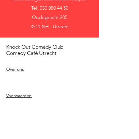
Tel:
030 880 44 50
Oudegracht 205
3511 NH Utrecht
Knock Out Comedy Club
Comedy Café Utrecht
Over ons
Voorwaarden
Betaalmethodes
Privacy beleid
Agenda
Shows