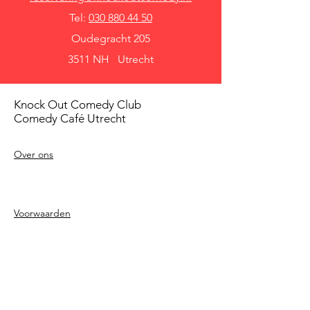
Tel:
030 880 44 50
Oudegracht 205
3511 NH Utrecht
Knock Out Comedy Club
Comedy Café Utrecht
Over ons
Voorwaarden
Betaalmethodes
Privacy beleid
Agenda
Shows