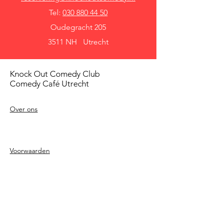
Tel:
030 880 44 50
Oudegracht 205
3511 NH Utrecht
Knock Out Comedy Club
Comedy Café Utrecht
Over ons
Voorwaarden
Betaalmethodes
Privacy beleid
Agenda
Shows