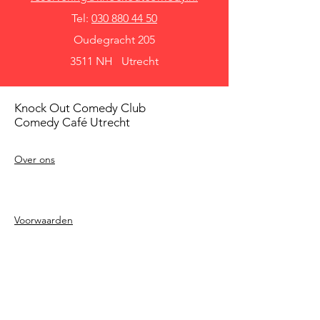
Tel:
030 880 44 50
Oudegracht 205
3511 NH Utrecht
Knock Out Comedy Club
Comedy Café Utrecht
Over ons
Voorwaarden
Betaalmethodes
Privacy beleid
Agenda
Shows