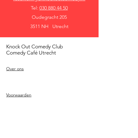
Tel:
030 880 44 50
Oudegracht 205
3511 NH Utrecht
Knock Out Comedy Club
Comedy Café Utrecht
Over ons
Voorwaarden
Betaalmethodes
Privacy beleid
Agenda
Shows