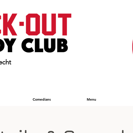
echt
Comedians
Menu