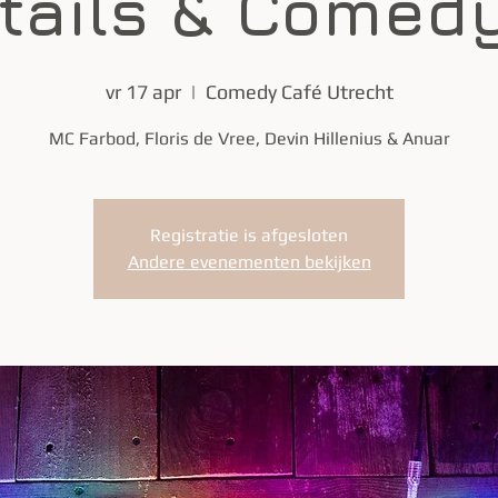
tails & Comedy
vr 17 apr
  |  
Comedy Café Utrecht
MC Farbod, Floris de Vree, Devin Hillenius & Anuar
Registratie is afgesloten
Andere evenementen bekijken