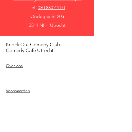
Tel:
030 880 44 50
Oudegracht 205
3511 NH Utrecht
Knock Out Comedy Club
Comedy Café Utrecht
Over ons
Voorwaarden
Betaalmethodes
Privacy beleid
Agenda
Shows