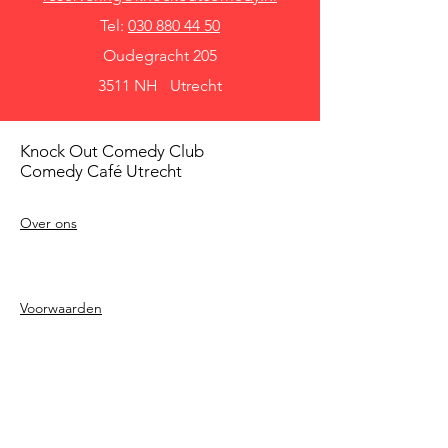
Tel:
030 880 44 50
Oudegracht 205
3511 NH Utrecht
Knock Out Comedy Club
Comedy Café Utrecht
Over ons
Voorwaarden
Betaalmethodes
Privacy beleid
Agenda
Shows