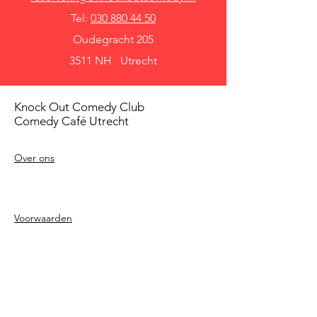
Tel:
030 880 44 50
Oudegracht 205
3511 NH Utrecht
Knock Out Comedy Club
Comedy Café Utrecht
Over ons
Voorwaarden
Betaalmethodes
Privacy beleid
Agenda
Shows