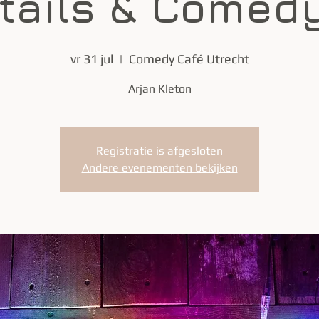
tails & Comedy
vr 31 jul
  |  
Comedy Café Utrecht
Arjan Kleton
Registratie is afgesloten
Andere evenementen bekijken