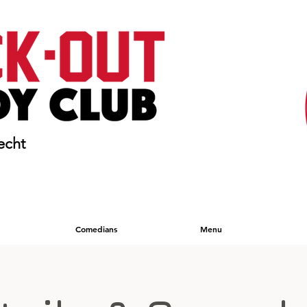
echt
Comedians
Menu