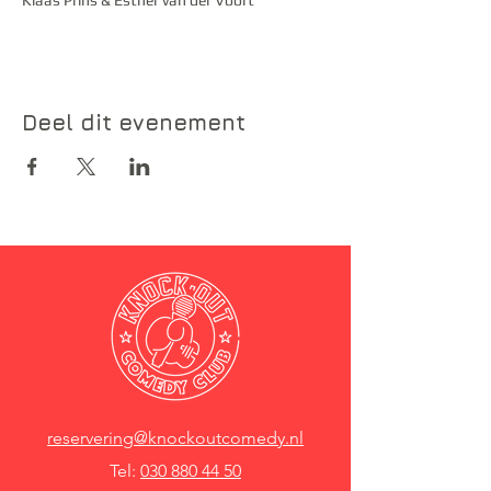
Klaas Prins & Esther van der Voort
Deel dit evenement
reservering@knockoutcomedy.nl
Tel:
030 880 44 50