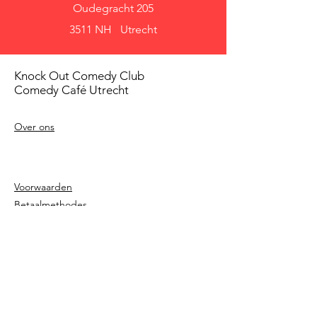
Oudegracht 205
3511 NH Utrecht
Knock Out Comedy Club
Comedy Café Utrecht
Over ons
Voorwaarden
Betaalmethodes
Privacy beleid
Agenda
Shows