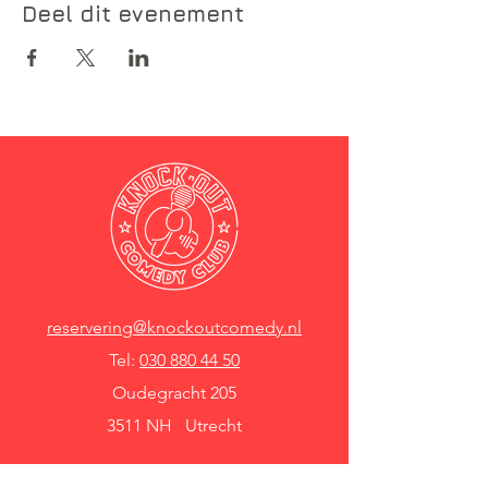
Deel dit evenement
reservering@knockoutcomedy.nl
Tel:
030 880 44 50
Oudegracht 205
3511 NH Utrecht