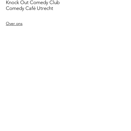
Knock Out Comedy Club
Comedy Café Utrecht
Over ons
Voorwaarden
Betaalmethodes
Privacy beleid
Agenda
Shows