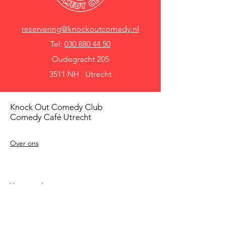
reservering@knockoutcomedy.nl
Tel:
030 880 44 50
Oudegracht 205
3511 NH Utrecht
Knock Out Comedy Club
Comedy Café Utrecht
Over ons
Voorwaarden
Betaalmethodes
Privacy beleid