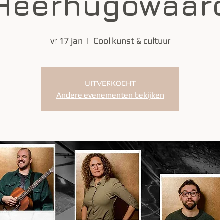
Heerhugowaar
vr 17 jan
  |  
Cool kunst & cultuur
UITVERKOCHT
Andere evenementen bekijken