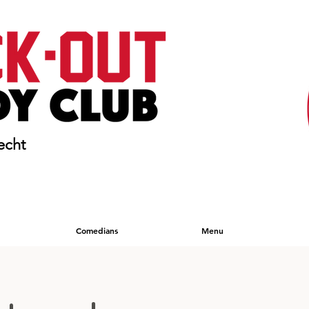
echt
Comedians
Menu