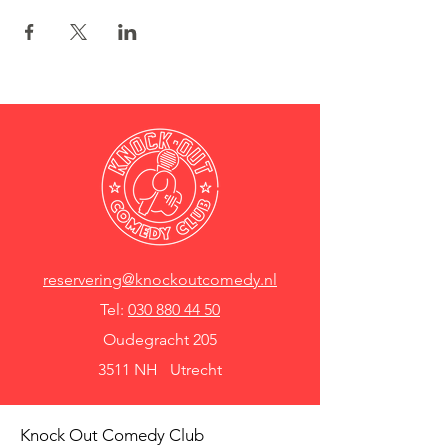
reservering@knockoutcomedy.nl
Tel:
030 880 44 50
Oudegracht 205
3511 NH Utrecht
Knock Out Comedy Club