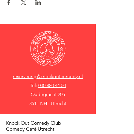
reservering@knockoutcomedy.nl
Tel:
030 880 44 50
Oudegracht 205
3511 NH Utrecht
Knock Out Comedy Club
Comedy Café Utrecht