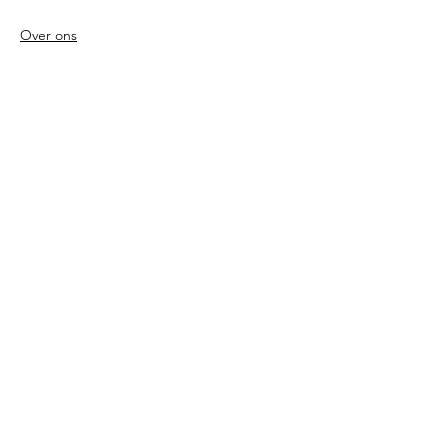
Over ons
Voorwaarden
Betaalmethodes
Privacy beleid
Agenda
Shows