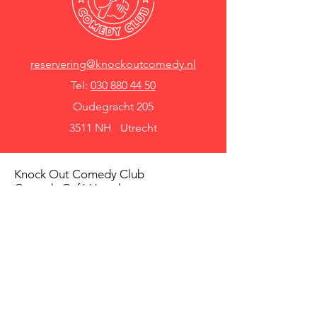
reservering@knockoutcomedy.nl
Tel:
030 880 44 50
Oudegracht 205
3511 NH Utrecht
Knock Out Comedy Club
Comedy Café Utrecht
Over ons
Voorwaarden
Betaalmethodes