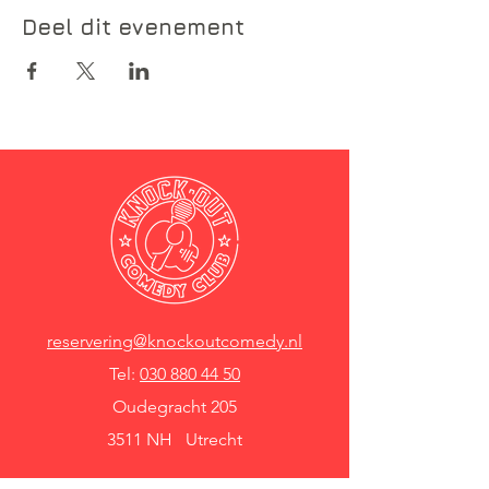
Deel dit evenement
reservering@knockoutcomedy.nl
Tel:
030 880 44 50
Oudegracht 205
3511 NH Utrecht