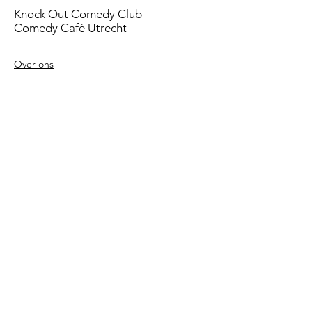
Knock Out Comedy Club
Comedy Café Utrecht
Over ons
Voorwaarden
Betaalmethodes
Privacy beleid
Agenda
Shows