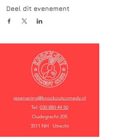
Deel dit evenement
reservering@knockoutcomedy.nl
Tel:
030 880 44 50
Oudegracht 205
3511 NH Utrecht