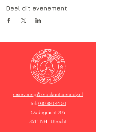
Deel dit evenement
reservering@knockoutcomedy.nl
Tel:
030 880 44 50
Oudegracht 205
3511 NH Utrecht