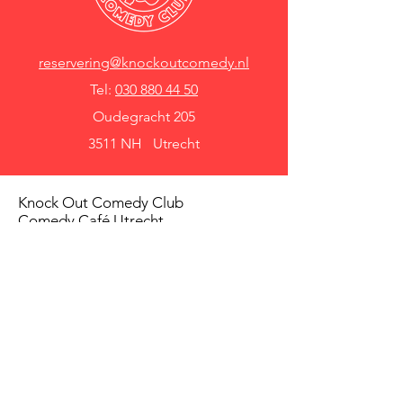
reservering@knockoutcomedy.nl
Tel:
030 880 44 50
Oudegracht 205
3511 NH Utrecht
Knock Out Comedy Club
Comedy Café Utrecht
Over ons
Voorwaarden
Betaalmethodes
Privacy beleid