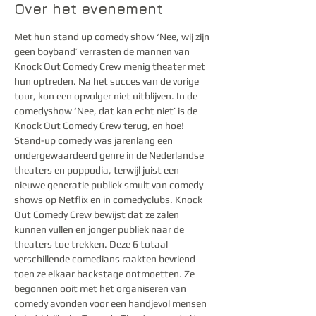
Over het evenement
Met hun stand up comedy show ‘Nee, wij zijn 
geen boyband’ verrasten de mannen van 
Knock Out Comedy Crew menig theater met 
hun optreden. Na het succes van de vorige 
tour, kon een opvolger niet uitblijven. In de 
comedyshow ‘Nee, dat kan echt niet’ is de 
Knock Out Comedy Crew terug, en hoe!
Stand-up comedy was jarenlang een 
ondergewaardeerd genre in de Nederlandse 
theaters en poppodia, terwijl juist een 
nieuwe generatie publiek smult van comedy 
shows op Netflix en in comedyclubs. Knock 
Out Comedy Crew bewijst dat ze zalen 
kunnen vullen en jonger publiek naar de 
theaters toe trekken. Deze 6 totaal 
verschillende comedians raakten bevriend 
toen ze elkaar backstage ontmoetten. Ze 
begonnen ooit met het organiseren van 
comedy avonden voor een handjevol mensen 