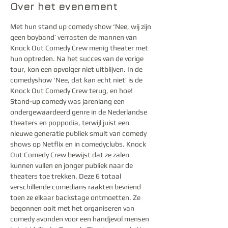
Over het evenement
Met hun stand up comedy show ‘Nee, wij zijn 
geen boyband’ verrasten de mannen van 
Knock Out Comedy Crew menig theater met 
hun optreden. Na het succes van de vorige 
tour, kon een opvolger niet uitblijven. In de 
comedyshow ‘Nee, dat kan echt niet’ is de 
Knock Out Comedy Crew terug, en hoe!
Stand-up comedy was jarenlang een 
ondergewaardeerd genre in de Nederlandse 
theaters en poppodia, terwijl juist een 
nieuwe generatie publiek smult van comedy 
shows op Netflix en in comedyclubs. Knock 
Out Comedy Crew bewijst dat ze zalen 
kunnen vullen en jonger publiek naar de 
theaters toe trekken. Deze 6 totaal 
verschillende comedians raakten bevriend 
toen ze elkaar backstage ontmoetten. Ze 
begonnen ooit met het organiseren van 
comedy avonden voor een handjevol mensen 