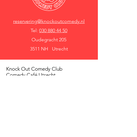
reservering@knockoutcomedy.nl
Tel:
030 880 44 50
Oudegracht 205
3511 NH Utrecht
Knock Out Comedy Club
Comedy Café Utrecht
Over ons
Voorwaarden
Betaalmethodes
Privacy beleid