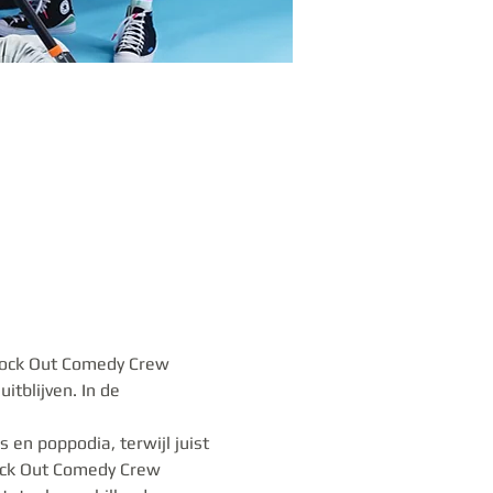
nock Out Comedy Crew 
tblijven. In de 
n poppodia, terwijl juist 
ock Out Comedy Crew 