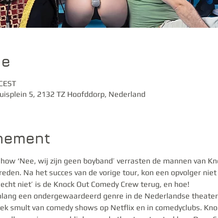
ie
 CEST
isplein 5, 2132 TZ Hoofddorp, Nederland
enement
how ‘Nee, wij zijn geen boyband’ verrasten de mannen van K
den. Na het succes van de vorige tour, kon een opvolger niet ui
cht niet’ is de Knock Out Comedy Crew terug, en hoe!
ang een ondergewaardeerd genre in de Nederlandse theaters e
iek smult van comedy shows op Netflix en in comedyclubs. Kn