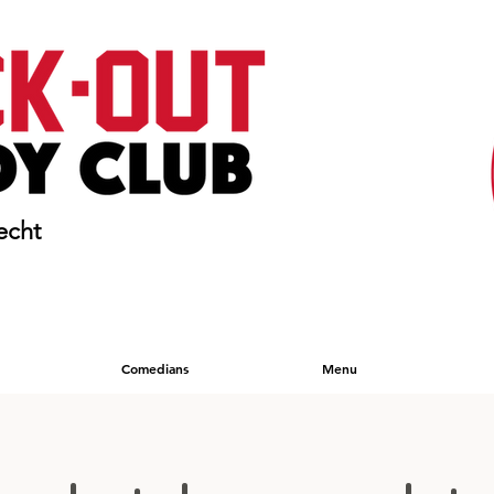
echt
Comedians
Menu