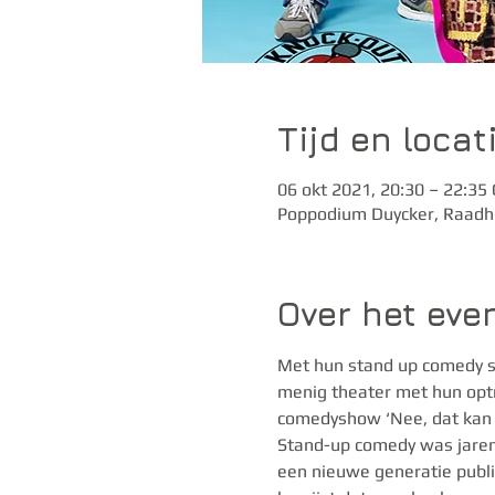
Tijd en locat
06 okt 2021, 20:30 – 22:35
Poppodium Duycker, Raadhu
Over het ev
Met hun stand up comedy s
menig theater met hun optre
comedyshow ‘Nee, dat kan e
Stand-up comedy was jarenl
een nieuwe generatie publ