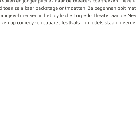
 vullen en jonger publiek naar de theaters toe trekken. Deze 6 
 toen ze elkaar backstage ontmoetten. Ze begonnen ooit met 
andjevol mensen in het idyllische Torpedo Theater aan de N
rijzen op comedy -en cabaret festivals. Inmiddels staan meerd