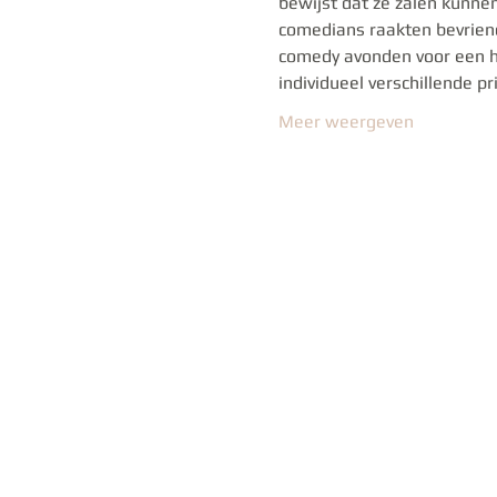
bewijst dat ze zalen kunnen
comedians raakten bevriend
comedy avonden voor een h
individueel verschillende p
Meer weergeven