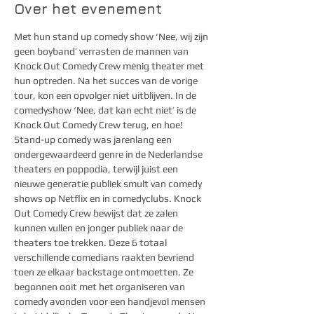
Over het evenement
Met hun stand up comedy show ‘Nee, wij zijn 
geen boyband’ verrasten de mannen van 
Knock Out Comedy Crew menig theater met 
hun optreden. Na het succes van de vorige 
tour, kon een opvolger niet uitblijven. In de 
comedyshow ‘Nee, dat kan echt niet’ is de 
Knock Out Comedy Crew terug, en hoe!
Stand-up comedy was jarenlang een 
ondergewaardeerd genre in de Nederlandse 
theaters en poppodia, terwijl juist een 
nieuwe generatie publiek smult van comedy 
shows op Netflix en in comedyclubs. Knock 
Out Comedy Crew bewijst dat ze zalen 
kunnen vullen en jonger publiek naar de 
theaters toe trekken. Deze 6 totaal 
verschillende comedians raakten bevriend 
toen ze elkaar backstage ontmoetten. Ze 
begonnen ooit met het organiseren van 
comedy avonden voor een handjevol mensen 