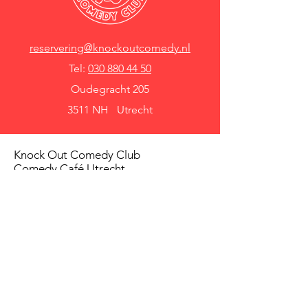
reservering@knockoutcomedy.nl
Tel:
030 880 44 50
Oudegracht 205
3511 NH Utrecht
Knock Out Comedy Club
Comedy Café Utrecht
Over ons
Voorwaarden
Betaalmethodes
Privacy beleid