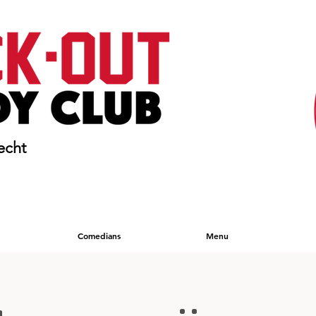
echt
Comedians
Menu