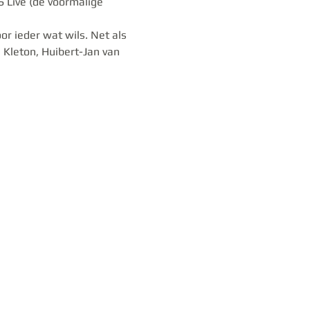
 Live (de voormalige 
r ieder wat wils. Net als 
 Kleton, Huibert-Jan van 