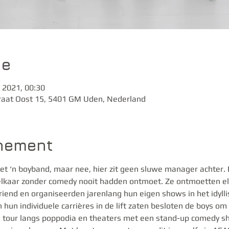
ie
 2021, 00:30
raat Oost 15, 5401 GM Uden, Nederland
enement
het ‘n boyband, maar nee, hier zit geen sluwe manager achter. Di
e elkaar zonder comedy nooit hadden ontmoet. Ze ontmoetten el
end en organiseerden jarenlang hun eigen shows in het idyll
hun individuele carrières in de lift zaten besloten de boys o
n tour langs poppodia en theaters met een stand-up comedy s