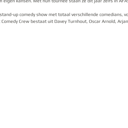
 eigen kansen. Met hun tournee staan ze dit jaar zelfs in AFAS
 stand-up comedy show met totaal verschillende comedians, voo
t Comedy Crew bestaat uit Davey Turnhout, Oscar Arnold, Arjan