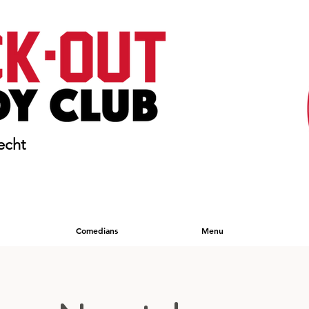
echt
Comedians
Menu