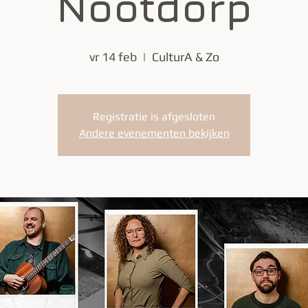
Nootdorp
vr 14 feb
  |  
CulturA & Zo
Registratie is afgesloten
Andere evenementen bekijken