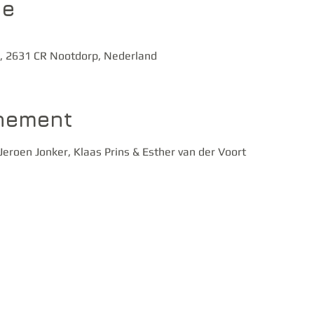
ie
7, 2631 CR Nootdorp, Nederland
enement
roen Jonker, Klaas Prins & Esther van der Voort