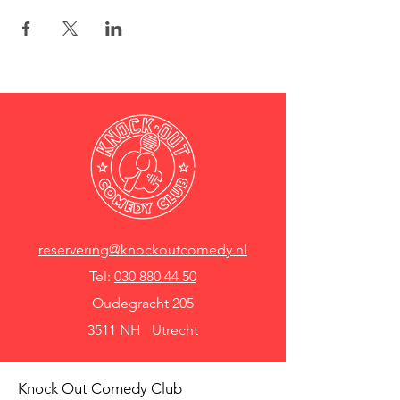
reservering@knockoutcomedy.nl
Tel:
030 880 44 50
Oudegracht 205
3511 NH Utrecht
Knock Out Comedy Club