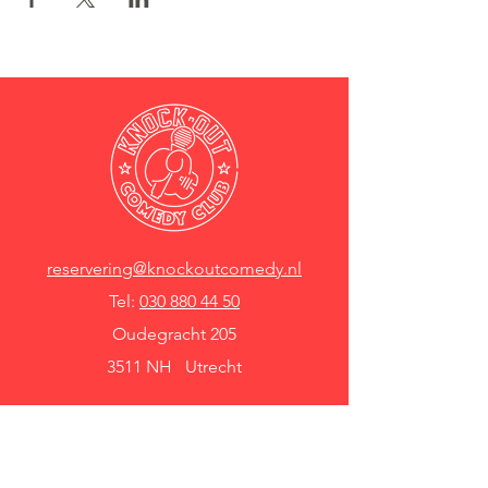
reservering@knockoutcomedy.nl
Tel:
030 880 44 50
Oudegracht 205
3511 NH Utrecht
Knock Out Comedy Club
Comedy Café Utrecht