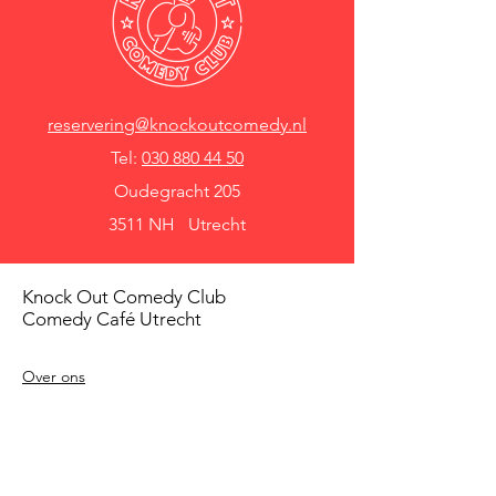
reservering@knockoutcomedy.nl
Tel:
030 880 44 50
Oudegracht 205
3511 NH Utrecht
Knock Out Comedy Club
Comedy Café Utrecht
Over ons
Voorwaarden