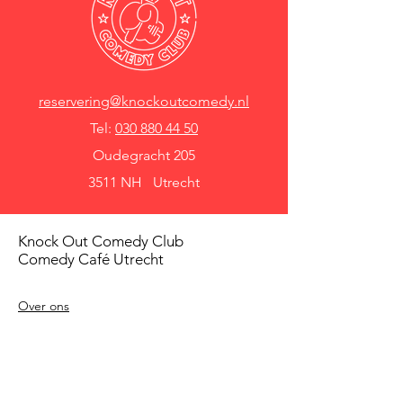
reservering@knockoutcomedy.nl
Tel:
030 880 44 50
Oudegracht 205
3511 NH Utrecht
Knock Out Comedy Club
Comedy Café Utrecht
Over ons
Voorwaarden