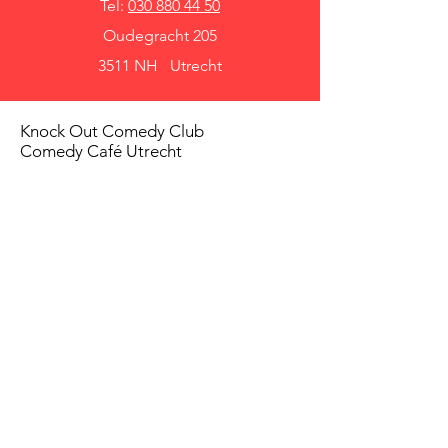
Tel:
030 880 44 50
Oudegracht 205
3511 NH Utrecht
Knock Out Comedy Club
Comedy Café Utrecht
Over ons
Voorwaarden
Betaalmethodes
Privacy beleid
Agenda
Shows