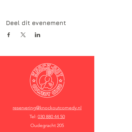
Deel dit evenement
reservering@knockoutcomedy.nl
Tel:
030 880 44 50
Oudegracht 205