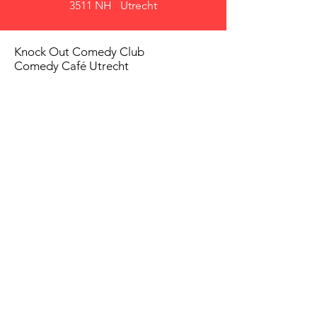
3511 NH Utrecht
Knock Out Comedy Club
Comedy Café Utrecht
Over ons
Voorwaarden
Betaalmethodes
Privacy beleid
Agenda
Shows