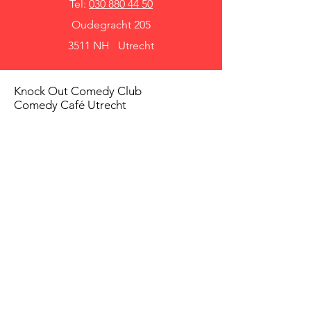
Tel:
030 880 44 50
Oudegracht 205
3511 NH Utrecht
Knock Out Comedy Club
Comedy Café Utrecht
Over ons
Voorwaarden
Betaalmethodes
Privacy beleid
Agenda
Shows