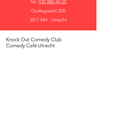
Tel:
030 880 44 50
Oudegracht 205
3511 NH Utrecht
Knock Out Comedy Club
Comedy Café Utrecht
Over ons
Voorwaarden
Betaalmethodes
Privacy beleid
Agenda
Shows