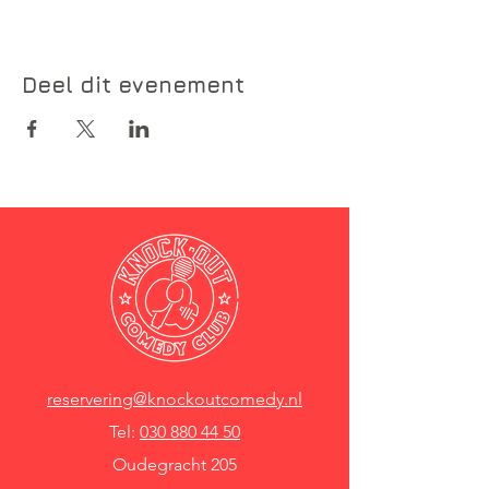
Deel dit evenement
reservering@knockoutcomedy.nl
Tel:
030 880 44 50
Oudegracht 205