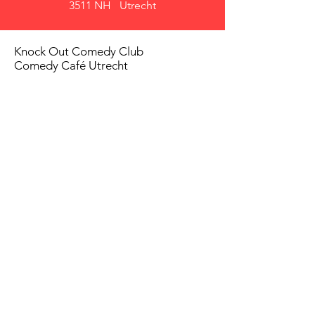
3511 NH Utrecht
Knock Out Comedy Club
Comedy Café Utrecht
Over ons
Voorwaarden
Betaalmethodes
Privacy beleid
Agenda
Shows