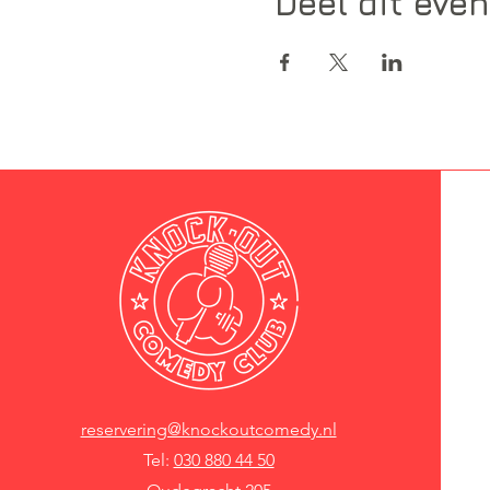
Deel dit eve
reservering@knockoutcomedy.nl
Tel:
030 880 44 50