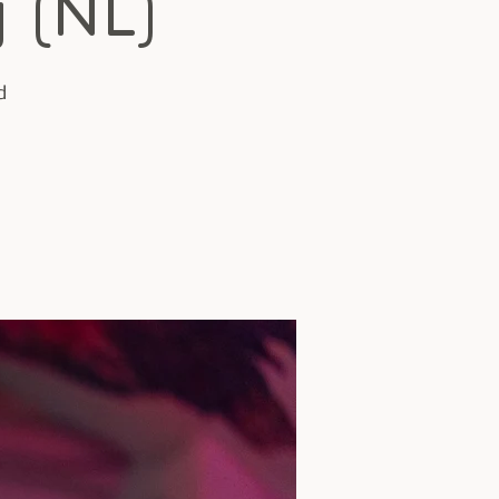
 (NL)
d