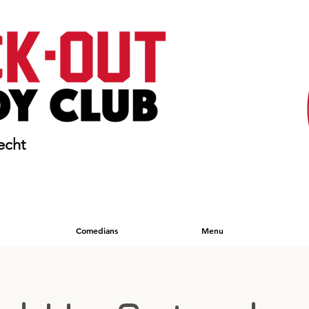
echt
Comedians
Menu