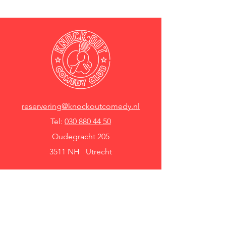
reservering@knockoutcomedy.nl
Tel:
030 880 44 50
Oudegracht 205
3511 NH Utrecht
Knock Out Comedy Club
Comedy Café Utrecht
Over ons