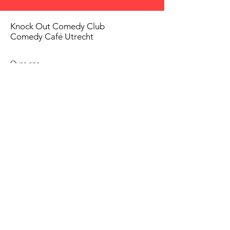
Knock Out Comedy Club
Comedy Café Utrecht
Over ons
Voorwaarden
Betaalmethodes
Privacy beleid
Agenda
Shows