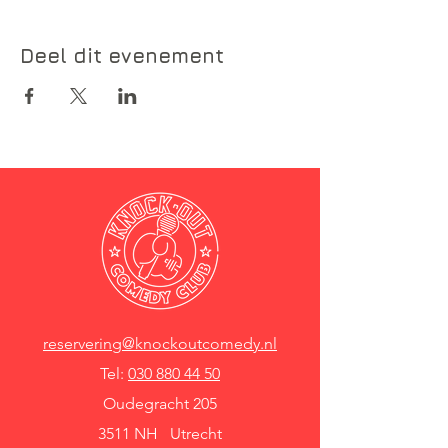
Deel dit evenement
reservering@knockoutcomedy.nl
Tel:
030 880 44 50
Oudegracht 205
3511 NH Utrecht